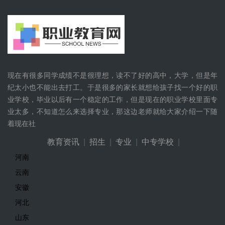
往年荆州理工职业学院汽车技...
职高职业什么专业好
初中毕业适合学中式烹饪吗
现在有很多同学成绩不是很理想，读不了好的高中，大学，但是年
初中生可以上的技校
纪太小也不能出去打工。于是很多的家长就想给孩子找一个好的职
业学校，毕业以后有一个稳定的工作，但是现在的职业学校里面专
成职院的***专业是什么
业太多，不知道怎么来选择专业，那这边老师就给大家介绍一下随
着现在社
四川幼师大专学校名单有哪些
教育资讯
|
招生
|
专业
|
中专学校
|
河南
未来就业前景比较好的行业有哪些
云南
参加省职教育活动，彰显我院教学风...
安徽
河北
四川的技校有哪些
山东