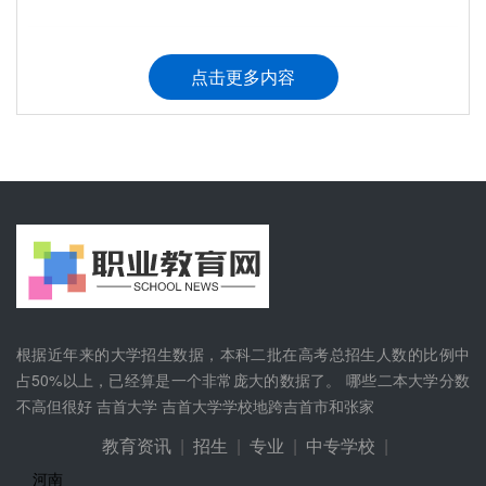
2022上海中医药大学全国排名 ...
点击更多内容
海南往年双***大学有哪些
往年400分左右可以报的医...
往年普通一本大学推荐 哪些...
全国师范类大学排名情况 北师大常...
全国大学排行榜 2022***排名
根据近年来的大学招生数据，本科二批在高考总招生人数的比例中
电子信息科技与技术专业就业方向
占50%以上，已经算是一个非常庞大的数据了。 哪些二本大学分数
不高但很好 吉首大学 吉首大学学校地跨吉首市和张家
2022延边大学全国排名 ***优...
教育资讯
|
招生
|
专业
|
中专学校
|
河南
2022河海大学全国排名 ***优...