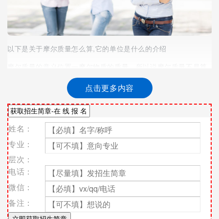
以下是关于摩尔质量怎么算,它的单位是什么的介绍
摩尔质量的意义位置一摩尔物质的质量。所以说摩尔质量不是算
出来的，是物质的固有的性质。例如一摩尔硫酸为98克，那么硫
酸的摩尔质量可表示为：98g/mol.物质的摩尔质量的数值等于这
点击更多内容
种物质的式量（分子量、原子量等）。摩尔质量怎么算 它的单位
是什么摩尔质量怎么算摩尔质量的意义位置一摩尔物质的质量。
所以说摩尔质量不是算出来的，是物质的固有的性质。例如一摩
姓名：
尔硫酸为98克，那么硫酸的摩尔质量可表示为：98g/mol.物质的
摩尔质量的数值等于这种物质的式量（分子量、原子量等）。原
专业：
子是非常小的化学微粒，我们无法用原子的质量来有意义地计算
层次：
或衡量化学物质的量。为了更好地描述物质质量，科学家把一定
数量的原子（或微粒）的集合体作为一个单位，这个单位就是“摩
电话：
尔”。1摩尔的定义是12克c12元素中碳原子的数量，大约是6.022
微信：
x 1023个原子。这个数字就叫做阿伏伽德罗常数，或阿伏伽德罗
常量。摩尔可以用来表示任何物质中的原子数量，而1摩尔某物质
备注：
的质量叫作该物质的摩尔质量。摩尔质量单位是什么单位物质的