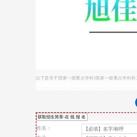
以下是关于国家一级重点学科(国家一级重点学科和
以下是关于国家一级重点学科(国家一级重点学科和
1、国家一级重点学科
国家一级重点学科是指在国家教育部门的高等教育
和实践意义，为国家和社会发展做出了重要贡献。
国家一级重点学科的培育和发展是高等教育发展的
姓名：
于建立一支高素质的人才队伍，为国家的现代化建