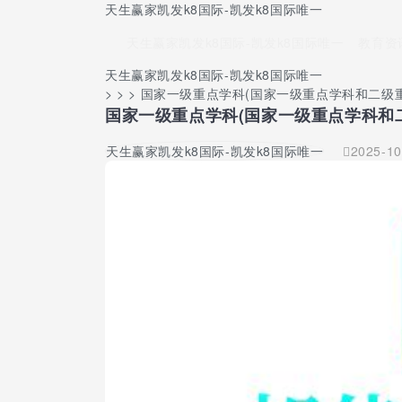
天生赢家凯发k8国际-凯发k8国际唯一
天生赢家凯发k8国际-凯发k8国际唯一
教育资
天生赢家凯发k8国际-凯发k8国际唯一
> > > 国家一级重点学科(国家一级重点学科和二级
国家一级重点学科(国家一级重点学科和二
天生赢家凯发k8国际-凯发k8国际唯一
2025-10