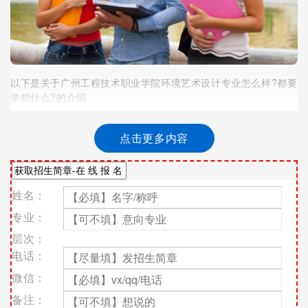
以下是关于广州工程技术职业学院环境艺术设计专业怎么样?都要
学些什么?的介绍
职业技术学校是目前很多初中毕业生乐意选择的学校之一，同时
在中考季来临之际，现今很多家长和学子都会考虑"如何选择学
点击更多内容
校?学什么技术比较?"，目前广东的中专学校数量都比较多，而广
州工程技术职业学院就是环境好，学习气氛好，教学水平高的中
职学校之一，近年选择报读广州工程技术职业学院的人数都有明
姓名：
显的增长，今天小编也整理了广州工程技术职业学院环境艺术设
计专业专业怎么样?都要学些什么?，希望可以帮助您更加了解该
专业：
校。
层次：
广州工程技术职业学院环境艺术设计专业介绍
电话：
本专业主要面向 装饰设计公司、房地产公司、设计院、展示设
微信：
计、陈设设计以及与环境艺术设计等企事业单位，培养在生产、
备注：
服务第一线能从事室内装饰方案设计、施工图绘制、效果图制