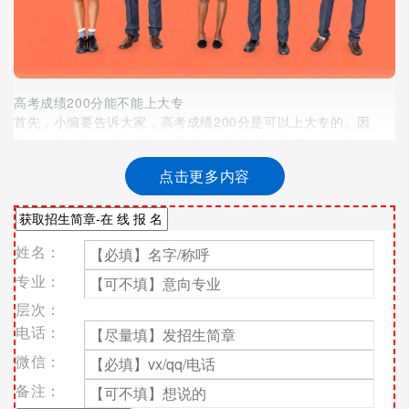
高考成绩200分能不能上大专
首先，小编要告诉大家，高考成绩200分是可以上大专的。因
为，一般来说，高考录取的最低控制分数线就是在200分左右，
但是如果考生真的只考了200分，那么，就只能报考一般的专科
点击更多内容
学校。
像一些重点专科学校，老牌专科学校是不可能的，一些好的专科
学校的录取分数线甚至可以和二本媲美，都是比较高的。当然，
姓名：
为了增加录取几率，考生也可以选择服从调剂，以保证会被专科
录取。
专业：
另外，每个省份的分数线也是不同，可能有得省份考生200分可
层次：
以上大专，但是有的省份考生200分就不可以，这种情况也是真
电话：
实存在的。所以，考生可以多关注本省教育考试院和招生院校的
微信：
凯发k8国际唯一官网，多查看一些信息。
备注：
200分的成绩上大学有意义吗