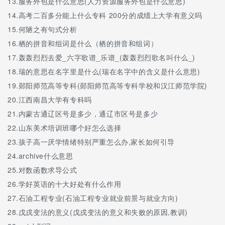
13.
服务外包是什么意思(人力资源服务外包是什么意思)
14.
高考二百多分能上什么专科 200分的成绩上大学有意义吗
15.
何陋之有句式分析
16.
栖的拼音和组词是什么（栖的拼音和组词）
17.
轰轰烈烈去爱_六字歌谱_乐谱_(轰轰烈烈歌名叫什么_)
18.
瑞的意思在名字里是什么(瑞在名字中的含义是什么意思)
19.
郧阳师范高等专科(郧阳师范高等专科学校和汉江师范学院)
20.
江西南昌大学有专科吗
21.
内蒙古通辽区号是多少，通辽市区号是多少
22.
山东美术培训班哪个好怎么选择
23.
孩子高一厌学情绪特别严重怎么办,家长如何引导
24.
archive什么意思
25.
对数函数求导公式
26.
学好英语的十大好处有什么作用
27.
石油工程专业(石油工程专业就业前景与就业方向)
28.
戊戌变法的意义(戊戌变法的意义和失败的原因,教训)