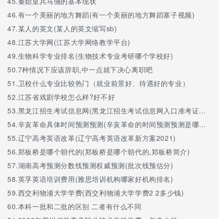
45.
秦始皇兵马俑的基本现状
46.
有一个美丽的地方舞蹈(有一个美丽的地方舞蹈寨子视频)
47.
某人的英文(某人的英文缩写sb)
48.
江苏大学网(江苏大学网络教学平台)
49.
生物科学专业排名(生物技术专业考研哪个学校好)
50.
7种情况下应该辞职,中一点就下决心离职吧
51.
卫校什么专业比较热门（就业前景好、待遇好的专业）
52.
江苏省戏剧学校怎么样?好不好
53.
黑龙江招生考试信息网(黑龙江招生考试信息网入口准考证打印)
54.
辛亥革命具体时间预测预测(辛亥革命的时间预测预测是哪一年)
55.
辽宁高考英语改革(辽宁高考英语改革新方案2021)
56.
郑板桥是哪个朝代的(郑板桥是哪个朝代的,郑板桥简介)
57.
湖南高考预测分数线预测权威预测(批次线预估分)
58.
英孚英语培训费用(雅思培训机构哪家好机构排名)
59.
西交利物浦大学学费(西交利物浦大学学费2 2多少钱)
60.
本科一批和二批的区别 二者有什么不同