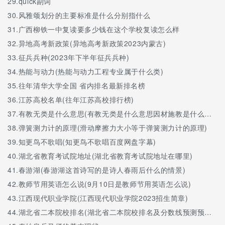
29.
quick副词
30.
风雅颂划分的主要标准是什么分别指什么
31.
广西柳铁一中复读要多少钱在这个学校复读怎么样
32.
异地高考新政策(异地高考新政策2023内蒙古)
33.
征兵兵种(2023年下半年征兵兵种)
34.
热能与动力(热能与动力工程专业属于什么类)
35.
往年清华大学全国 省内排名最新排名榜
36.
江苏高校名单(往年江苏高校排行榜)
37.
有教无类是什么意思(有教无类是什么意思因材施教是什么意思)
38.
弹簧测力计的原理(滑动摩擦力大小等于弹簧测力计的原理)
39.
知更鸟不歌唱(知更鸟不歌唱百度网盘字幕)
40.
湖北省教育考试院地址(湖北省教育考试院地址在哪里)
41.
春游湖(春游湖这首诗写的是诗人春雨后什么的情景)
42.
教师节用英语怎么说(9月10日是教师节用英语怎么说)
43.
江西现代职业学院(江西现代职业学院2023招生简章)
44.
湖北省二本院校排名(湖北省二本院校排名及分数线预测预测文科)