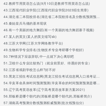
42.
教师节用英语怎么说(9月10日是教师节用英语怎么说)
43.
江西现代职业学院(江西现代职业学院2023招生简章)
44.
湖北省二本院校排名(湖北省二本院校排名及分数线预测预测文科)
45.
秦始皇兵马俑的基本现状
46.
有一个美丽的地方舞蹈(有一个美丽的地方舞蹈寨子视频)
47.
某人的英文(某人的英文缩写sb)
48.
江苏大学网(江苏大学网络教学平台)
49.
生物科学专业排名(生物技术专业考研哪个学校好)
50.
7种情况下应该辞职,中一点就下决心离职吧
51.
卫校什么专业比较热门（就业前景好、待遇好的专业）
52.
江苏省戏剧学校怎么样?好不好
53.
黑龙江招生考试信息网(黑龙江招生考试信息网入口准考证打印)
54.
辛亥革命具体时间预测预测(辛亥革命的时间预测预测是哪一年)
55.
辽宁高考英语改革(辽宁高考英语改革新方案2021)
56.
郑板桥是哪个朝代的(郑板桥是哪个朝代的,郑板桥简介)
57.
湖南高考预测分数线预测权威预测(批次线预估分)