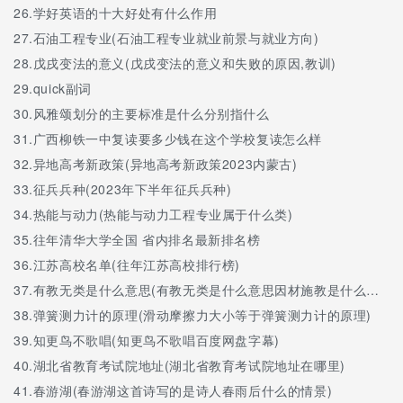
26.
学好英语的十大好处有什么作用
27.
石油工程专业(石油工程专业就业前景与就业方向)
28.
戊戌变法的意义(戊戌变法的意义和失败的原因,教训)
29.
quick副词
30.
风雅颂划分的主要标准是什么分别指什么
31.
广西柳铁一中复读要多少钱在这个学校复读怎么样
32.
异地高考新政策(异地高考新政策2023内蒙古)
33.
征兵兵种(2023年下半年征兵兵种)
34.
热能与动力(热能与动力工程专业属于什么类)
35.
往年清华大学全国 省内排名最新排名榜
36.
江苏高校名单(往年江苏高校排行榜)
37.
有教无类是什么意思(有教无类是什么意思因材施教是什么意思)
38.
弹簧测力计的原理(滑动摩擦力大小等于弹簧测力计的原理)
39.
知更鸟不歌唱(知更鸟不歌唱百度网盘字幕)
40.
湖北省教育考试院地址(湖北省教育考试院地址在哪里)
41.
春游湖(春游湖这首诗写的是诗人春雨后什么的情景)