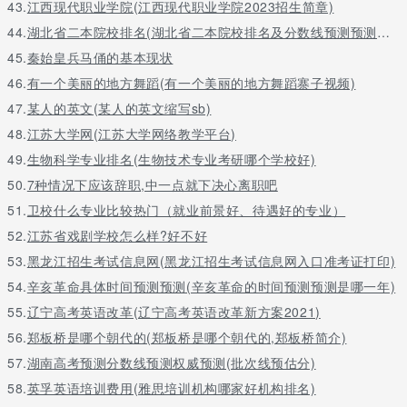
43.
江西现代职业学院(江西现代职业学院2023招生简章)
44.
湖北省二本院校排名(湖北省二本院校排名及分数线预测预测文科)
45.
秦始皇兵马俑的基本现状
46.
有一个美丽的地方舞蹈(有一个美丽的地方舞蹈寨子视频)
47.
某人的英文(某人的英文缩写sb)
48.
江苏大学网(江苏大学网络教学平台)
49.
生物科学专业排名(生物技术专业考研哪个学校好)
50.
7种情况下应该辞职,中一点就下决心离职吧
51.
卫校什么专业比较热门（就业前景好、待遇好的专业）
52.
江苏省戏剧学校怎么样?好不好
53.
黑龙江招生考试信息网(黑龙江招生考试信息网入口准考证打印)
54.
辛亥革命具体时间预测预测(辛亥革命的时间预测预测是哪一年)
55.
辽宁高考英语改革(辽宁高考英语改革新方案2021)
56.
郑板桥是哪个朝代的(郑板桥是哪个朝代的,郑板桥简介)
57.
湖南高考预测分数线预测权威预测(批次线预估分)
58.
英孚英语培训费用(雅思培训机构哪家好机构排名)