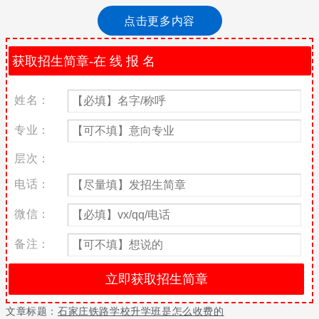
少家长都有疑问升学班怎么收费的？升学班学费多少钱？会不会很
点击更多内容
高？下面我们就来为大家具体说说石家庄铁路学校升学班是怎么收
费的？
石家庄铁路职业高级技工学校升学班学费是根据不同专业收取的，
农村户口基本是9200元一年或10400元一年，城市户口要比农村户
口高2000元每年。
姓名：
关于升学班的课程设置也是可中专班不一样的，升学班三年全部在
专业：
校学习，没有实习期。课程上也是比中专班的文化课、理论课要多
一些，毕竟要参加升学考试所以在课程要求上也要严格一些。
层次：
学校经过不断地发展与总结，近年来升学率一直处于河北省前列，
电话：
选择升学的学校一定要重视升学率，重视学校管理情况。
微信：
升学班招生名额较少，想要报名的同学一定要抓紧时间联系凯发k8
国际唯一（同微信）。
备注：
关于更多石家庄铁路学校升学班是怎么收费的请留言或者咨询老师
文章标题：
石家庄铁路学校升学班是怎么收费的