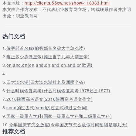
本文地址：
http://clients.55xw.net/show-118363.html
本文由合作方发布，不代表职业教育网立场，转载联系作者并注明
出处：职业教育网
热门文档
1.
偏旁部首名称(偏旁部首名称大全怎么读)
2.
雍正多少岁做皇帝(雍正当了几年大清皇帝)
3.
on,and,on(on,and,on,and,on,and,on歌词)
4.
5.
四大淡水湖(四大淡水湖排名及属哪个省)
6.
什么时候恢复高考(什么时候恢复高考1978还是1977)
7.
2010陕西高考语文(2010陕西高考语文作文)
8.
send的过去式(send的过去式和过去分词)
9.
国家一级重点学科(国家一级重点学科和二级重点学科)
10.
今年国庆节怎么放假(今年国庆节怎么放假时间预测是哪几天)
推荐文档