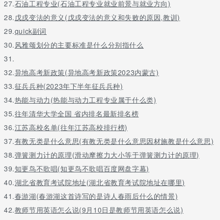
27.
石油工程专业(石油工程专业就业前景与就业方向)
28.
戊戌变法的意义(戊戌变法的意义和失败的原因,教训)
29.
quick副词
30.
风雅颂划分的主要标准是什么分别指什么
31.
32.
异地高考新政策(异地高考新政策2023内蒙古)
33.
征兵兵种(2023年下半年征兵兵种)
34.
热能与动力(热能与动力工程专业属于什么类)
35.
往年清华大学全国 省内排名最新排名榜
36.
江苏高校名单(往年江苏高校排行榜)
37.
有教无类是什么意思(有教无类是什么意思因材施教是什么意思)
38.
弹簧测力计的原理(滑动摩擦力大小等于弹簧测力计的原理)
39.
知更鸟不歌唱(知更鸟不歌唱百度网盘字幕)
40.
湖北省教育考试院地址(湖北省教育考试院地址在哪里)
41.
春游湖(春游湖这首诗写的是诗人春雨后什么的情景)
42.
教师节用英语怎么说(9月10日是教师节用英语怎么说)