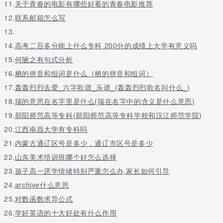
11.
关于青春的电影有哪些好看的青春电影推荐
12.
联系邮箱怎么写
13.
14.
高考二百多分能上什么专科 200分的成绩上大学有意义吗
15.
何陋之有句式分析
16.
栖的拼音和组词是什么（栖的拼音和组词）
17.
轰轰烈烈去爱_六字歌谱_乐谱_(轰轰烈烈歌名叫什么_)
18.
瑞的意思在名字里是什么(瑞在名字中的含义是什么意思)
19.
郧阳师范高等专科(郧阳师范高等专科学校和汉江师范学院)
20.
江西南昌大学有专科吗
21.
内蒙古通辽区号是多少，通辽市区号是多少
22.
山东美术培训班哪个好怎么选择
23.
孩子高一厌学情绪特别严重怎么办,家长如何引导
24.
archive什么意思
25.
对数函数求导公式
26.
学好英语的十大好处有什么作用