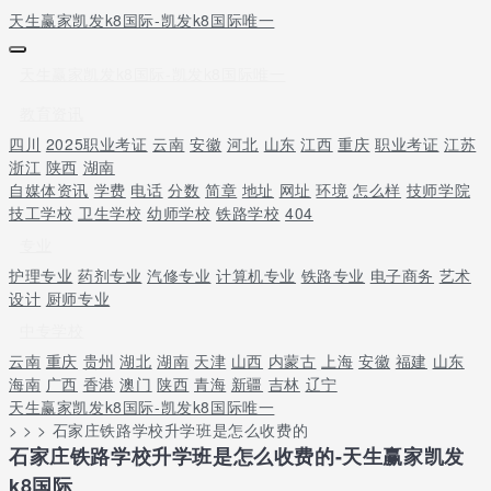
天生赢家凯发k8国际-凯发k8国际唯一
天生赢家凯发k8国际-凯发k8国际唯一
教育资讯
四川
2025职业考证
云南
安徽
河北
山东
江西
重庆
职业考证
江苏
浙江
陕西
湖南
自媒体资讯
学费
电话
分数
简章
地址
网址
环境
怎么样
技师学院
技工学校
卫生学校
幼师学校
铁路学校
404
专业
护理专业
药剂专业
汽修专业
计算机专业
铁路专业
电子商务
艺术
设计
厨师专业
中专学校
云南
重庆
贵州
湖北
湖南
天津
山西
内蒙古
上海
安徽
福建
山东
海南
广西
香港
澳门
陕西
青海
新疆
吉林
辽宁
天生赢家凯发k8国际-凯发k8国际唯一
> > > 石家庄铁路学校升学班是怎么收费的
石家庄铁路学校升学班是怎么收费的-天生赢家凯发
k8国际