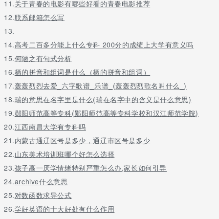
11.
关于青春的电影有哪些好看的青春电影推荐
12.
联系邮箱怎么写
13.
14.
高考二百多分能上什么专科 200分的成绩上大学有意义吗
15.
何陋之有句式分析
16.
栖的拼音和组词是什么（栖的拼音和组词）
17.
轰轰烈烈去爱_六字歌谱_乐谱_(轰轰烈烈歌名叫什么_)
18.
瑞的意思在名字里是什么(瑞在名字中的含义是什么意思)
19.
郧阳师范高等专科(郧阳师范高等专科学校和汉江师范学院)
20.
江西南昌大学有专科吗
21.
内蒙古通辽区号是多少，通辽市区号是多少
22.
山东美术培训班哪个好怎么选择
23.
孩子高一厌学情绪特别严重怎么办,家长如何引导
24.
archive什么意思
25.
对数函数求导公式
26.
学好英语的十大好处有什么作用