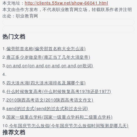
本文地址：
http://clients.55xw.net/show-66041.html
时有帮助，现在主要是了解一下填志愿的流程。模拟志愿可以不
本文由合作方发布，不代表职业教育网立场，转载联系作者并注明
填，但是最好还是提前填一下模拟志愿，适应一下填报志愿的过
出处：职业教育网
程，否则正式填报的时候可能会出现问题。不过模拟填报的志愿在
正式填报前会被清空，仍需要重新填报。
关于更多2023年高考302分能考上什么大学,能报哪些学校请留言或
热门文档
者咨询老师
1.
偏旁部首名称(偏旁部首名称大全怎么读)
2.
雍正多少岁做皇帝(雍正当了几年大清皇帝)
3.
on,and,on(on,and,on,and,on,and,on歌词)
4.
5.
四大淡水湖(四大淡水湖排名及属哪个省)
6.
什么时候恢复高考(什么时候恢复高考1978还是1977)
7.
2010陕西高考语文(2010陕西高考语文作文)
8.
send的过去式(send的过去式和过去分词)
9.
国家一级重点学科(国家一级重点学科和二级重点学科)
10.
今年国庆节怎么放假(今年国庆节怎么放假时间预测是哪几天)
推荐文档