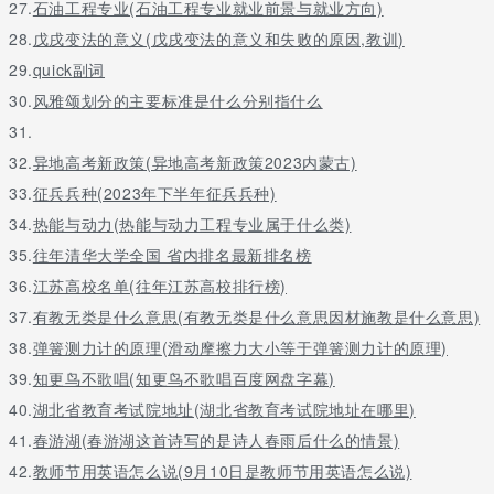
27.
石油工程专业(石油工程专业就业前景与就业方向)
28.
戊戌变法的意义(戊戌变法的意义和失败的原因,教训)
29.
quick副词
30.
风雅颂划分的主要标准是什么分别指什么
31.
32.
异地高考新政策(异地高考新政策2023内蒙古)
33.
征兵兵种(2023年下半年征兵兵种)
34.
热能与动力(热能与动力工程专业属于什么类)
35.
往年清华大学全国 省内排名最新排名榜
36.
江苏高校名单(往年江苏高校排行榜)
37.
有教无类是什么意思(有教无类是什么意思因材施教是什么意思)
38.
弹簧测力计的原理(滑动摩擦力大小等于弹簧测力计的原理)
39.
知更鸟不歌唱(知更鸟不歌唱百度网盘字幕)
40.
湖北省教育考试院地址(湖北省教育考试院地址在哪里)
41.
春游湖(春游湖这首诗写的是诗人春雨后什么的情景)
42.
教师节用英语怎么说(9月10日是教师节用英语怎么说)