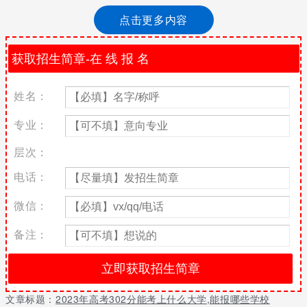
院、福建电力职业技术学院、贵阳幼儿师范高等专科学校、开封文
点击更多内容
化艺术职业学院、南京机电职业技术学院、天津轻工职业技术学院
等。2023年高考302分能考上什么大学 能报哪些学校2023高考302
分能上的大学说明：因为报考批次不同，所以最低录取分数线也不
同，下列表格只展示部分内容，如想要了解全部内容请下载蝶变志
愿app查看。学校名办学性质批次2022分数2022位次学校类型湖北
姓名：
铁道运输职业学院公立专科批300262698理工黔西南民族职业技术
学院公立专科批300262698综合铜仁职业技术学院公立专科批
专业：
300262698综合贵州轻工职业技术学院公立专科批301262426理
工廊坊卫生职业学院公立专科批301262426医药宁夏警官职业学院
层次：
公立专科批301262426政法遵义职业技术学院公立专科批
301262426综合北京经济技术职业学院民办专科批302262133财
电话：
经福建电力职业技术学院公立专科批302262133理工贵阳幼儿师范
高等专科学校公立专科批302262133师范开封文化艺术职业学院公
微信：
立专科批302262133综合南京机电职业技术学院公立专科批
302262133理工天津轻工职业技术学院公立专科批302262133综
备注：
合注：本表格推荐的院校名单只是一部分内容，仅作志愿参考。想
要了解全部名单，建议下载蝶变志愿查看详细信息。高考前进行模
拟填报有必要吗高考模拟志愿的填报时间一般都是在高考过后的一
周左右的时间进行，根据省份的不同，模拟志愿的填报时间也不一
文章标题：
2023年高考302分能考上什么大学,能报哪些学校
致。高考模拟志愿填报可以不填，但是建议填，这样对正式填志愿