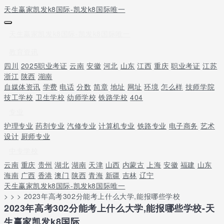
天生赢家凯发k8国际-凯发k8国际唯一
天生赢家凯发k8国际-凯发k8国际唯一
教育资讯
四川
2025职业考证
云南
安徽
河北
山东
江西
重庆
职业考证
江苏
浙江
陕西
湖南
自媒体资讯
学费
电话
分数
简章
地址
网址
环境
怎么样
技师学院
技工学校
卫生学校
幼师学校
铁路学校
404
专业
护理专业
药剂专业
汽修专业
计算机专业
铁路专业
电子商务
艺术
设计
厨师专业
中专学校
云南
重庆
贵州
湖北
湖南
天津
山西
内蒙古
上海
安徽
福建
山东
海南
广西
香港
澳门
陕西
青海
新疆
吉林
辽宁
天生赢家凯发k8国际-凯发k8国际唯一
> > > 2023年高考302分能考上什么大学,能报哪些学校
2023年高考302分能考上什么大学,能报哪些学校-天
生赢家凯发k8国际