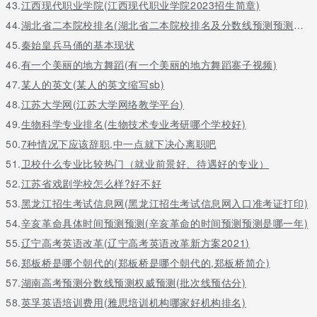
43.
江西现代职业学院(江西现代职业学院2023招生简章)
44.
湖北省二本院校排名(湖北省二本院校排名及分数线预测预测文科)
45.
秦始皇兵马俑的基本现状
46.
有一个美丽的地方舞蹈(有一个美丽的地方舞蹈寨子视频)
47.
某人的英文(某人的英文缩写sb)
48.
江苏大学网(江苏大学网络教学平台)
49.
生物科学专业排名(生物技术专业考研哪个学校好)
50.
7种情况下应该辞职,中一点就下决心离职吧
51.
卫校什么专业比较热门（就业前景好、待遇好的专业）
52.
江苏省戏剧学校怎么样?好不好
53.
黑龙江招生考试信息网(黑龙江招生考试信息网入口准考证打印)
54.
辛亥革命具体时间预测预测(辛亥革命的时间预测预测是哪一年)
55.
辽宁高考英语改革(辽宁高考英语改革新方案2021)
56.
郑板桥是哪个朝代的(郑板桥是哪个朝代的,郑板桥简介)
57.
湖南高考预测分数线预测权威预测(批次线预估分)
58.
英孚英语培训费用(雅思培训机构哪家好机构排名)