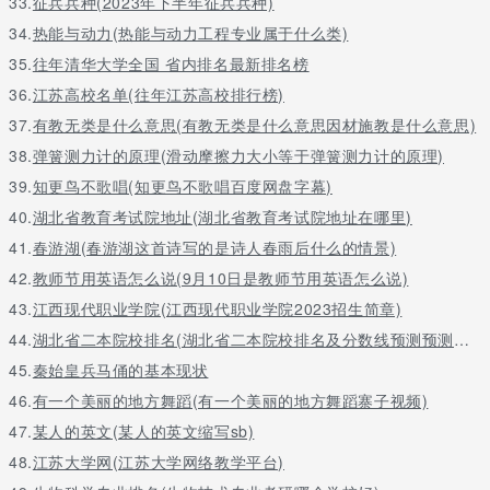
33.
征兵兵种(2023年下半年征兵兵种)
34.
热能与动力(热能与动力工程专业属于什么类)
35.
往年清华大学全国 省内排名最新排名榜
36.
江苏高校名单(往年江苏高校排行榜)
37.
有教无类是什么意思(有教无类是什么意思因材施教是什么意思)
38.
弹簧测力计的原理(滑动摩擦力大小等于弹簧测力计的原理)
39.
知更鸟不歌唱(知更鸟不歌唱百度网盘字幕)
40.
湖北省教育考试院地址(湖北省教育考试院地址在哪里)
41.
春游湖(春游湖这首诗写的是诗人春雨后什么的情景)
42.
教师节用英语怎么说(9月10日是教师节用英语怎么说)
43.
江西现代职业学院(江西现代职业学院2023招生简章)
44.
湖北省二本院校排名(湖北省二本院校排名及分数线预测预测文科)
45.
秦始皇兵马俑的基本现状
46.
有一个美丽的地方舞蹈(有一个美丽的地方舞蹈寨子视频)
47.
某人的英文(某人的英文缩写sb)
48.
江苏大学网(江苏大学网络教学平台)