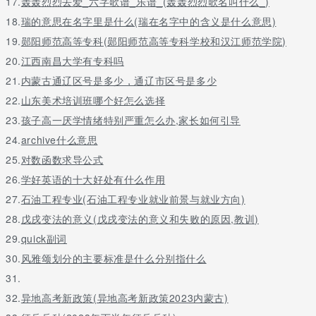
17.
轰轰烈烈去爱_六字歌谱_乐谱_(轰轰烈烈歌名叫什么_)
18.
瑞的意思在名字里是什么(瑞在名字中的含义是什么意思)
19.
郧阳师范高等专科(郧阳师范高等专科学校和汉江师范学院)
20.
江西南昌大学有专科吗
21.
内蒙古通辽区号是多少，通辽市区号是多少
22.
山东美术培训班哪个好怎么选择
23.
孩子高一厌学情绪特别严重怎么办,家长如何引导
24.
archive什么意思
25.
对数函数求导公式
26.
学好英语的十大好处有什么作用
27.
石油工程专业(石油工程专业就业前景与就业方向)
28.
戊戌变法的意义(戊戌变法的意义和失败的原因,教训)
29.
quick副词
30.
风雅颂划分的主要标准是什么分别指什么
31.
32.
异地高考新政策(异地高考新政策2023内蒙古)