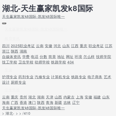
湖北-天生赢家凯发k8国际
天生赢家凯发k8国际-凯发k8国际唯一
天生赢家凯发k8国际-凯发k8国际唯一
教育资讯
四川
2025职业考证
云南
安徽
河北
山东
江西
重庆
职业考证
江苏
浙江
陕西
湖南
自媒体资讯
学费
电话
分数
简章
地址
网址
环境
怎么样
技师学院
技工学校
卫生学校
幼师学校
铁路学校
404
专业
护理专业
药剂专业
汽修专业
计算机专业
铁路专业
电子商务
艺术
设计
厨师专业
中专学校
云南
重庆
贵州
湖北
湖南
天津
山西
内蒙古
上海
安徽
福建
山东
海南
广西
香港
澳门
陕西
青海
新疆
吉林
辽宁
天生赢家凯发k8国际-凯发k8国际唯一
> 湖北- > > /410