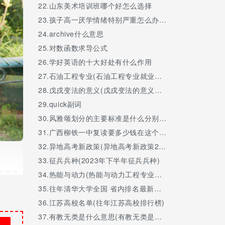
22.
山东美术培训班哪个好怎么选择
23.
孩子高一厌学情绪特别严重怎么办,家长如何引导
24.
archive什么意思
25.
对数函数求导公式
26.
学好英语的十大好处有什么作用
27.
石油工程专业(石油工程专业就业前景与就业方向)
28.
戊戌变法的意义(戊戌变法的意义和失败的原因,教训)
29.
quick副词
30.
风雅颂划分的主要标准是什么分别指什么
31.
广西柳铁一中复读要多少钱在这个学校复读怎么样
32.
异地高考新政策(异地高考新政策2023内蒙古)
33.
征兵兵种(2023年下半年征兵兵种)
电算化
34.
热能与动力(热能与动力工程专业属于什么类)
感、理
35.
往年清华大学全国 省内排名最新排名榜
械加工
36.
江苏高校名单(往年江苏高校排行榜)
专业学
设计等
37.
有教无类是什么意思(有教无类是什么意思因材施教是什么意思)