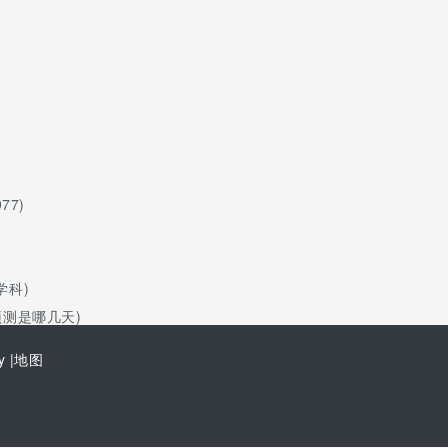
77)
学科)
测是哪几天)
y |
地图