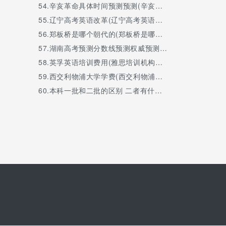
54.
辛亥革命具体时间预测预测(辛亥革命的时间预测预测是哪一年)
55.
辽宁高考英语改革(辽宁高考英语改革新方案2021)
56.
郑板桥是哪个朝代的(郑板桥是哪个朝代的,郑板桥简介)
57.
湖南高考预测分数线预测权威预测(批次线预估分)
58.
英孚英语培训费用(雅思培训机构哪家好机构排名)
59.
西交利物浦大学学费(西交利物浦大学学费2 2多少钱)
60.
本科一批和二批的区别 二者有什么不同