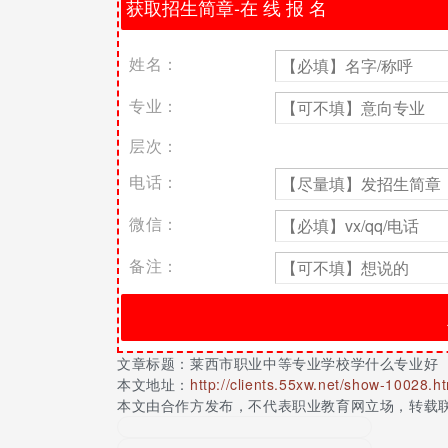
知识，具备服装产品设计、版型设计、工艺设计和
匠精神，能够从事服装产品设计、样板设计、服装
市职业中等专业学校动漫设计与制作专业介绍动漫
姓名：
画、动画概论、卡通形象设计、插画设计、flash动画
件应用、axa、painter、绘画后期编辑、影
专业：
特技公司、数字媒体及多媒体设计公司、动漫设计
关于更多莱西市职业中等专业学校学什么专业好请
层次：
电话：
微信：
备注：
文章标题：
莱西市职业中等专业学校学什么专业好
本文地址：
http://clients.55xw.net/show-10028.h
本文由合作方发布，不代表职业教育网立场，转载