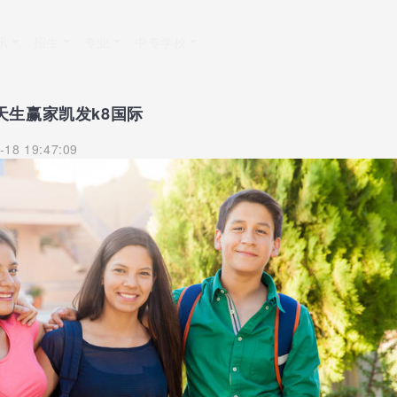
讯
招生
专业
中专学校
天生赢家凯发k8国际
-18 19:47:09