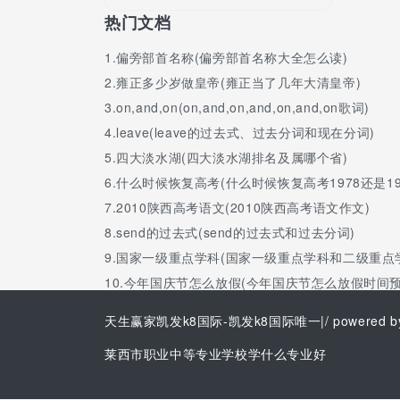
热门文档
1.
偏旁部首名称(偏旁部首名称大全怎么读)
2.
雍正多少岁做皇帝(雍正当了几年大清皇帝)
3.
on,and,on(on,and,on,and,on,and,on歌词)
4.
leave(leave的过去式、过去分词和现在分词)
5.
四大淡水湖(四大淡水湖排名及属哪个省)
6.
什么时候恢复高考(什么时候恢复高考1978还是19
7.
2010陕西高考语文(2010陕西高考语文作文)
8.
send的过去式(send的过去式和过去分词)
9.
国家一级重点学科(国家一级重点学科和二级重点
10.
今年国庆节怎么放假(今年国庆节怎么放假时间预
天生赢家凯发k8国际-凯发k8国际唯一
|/ powered b
莱西市职业中等专业学校学什么专业好