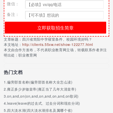
微信：
四川省简阳中学跑道
备注：
四川省简阳中学启智楼
四川省简阳中学寝室环境
四川省简阳中学寝室文化
文章标题：
四川省简阳中学寝室条件、校园环境好吗？
四川省简阳中学寝室洗漱用具
本文地址：
http://clients.55xw.net/show-122277.html
本文由合作方发布，不代表职业教育网立场，转载联系作者并注
四川省简阳中学寝室鞋架
明出处：职业教育网
四川省简阳中学升旗台速写
热门文档
四川省简阳中学生物实验室
四川省简阳中学室内场馆
1.
偏旁部首名称(偏旁部首名称大全怎么读)
2.
雍正多少岁做皇帝(雍正当了几年大清皇帝)
四川省简阳中学体育馆
3.
on,and,on(on,and,on,and,on,and,on歌词)
四川省简阳中学体育馆速写
4.
leave(leave的过去式、过去分词和现在分词)
四川省简阳中学体育中心
5.
四大淡水湖(四大淡水湖排名及属哪个省)