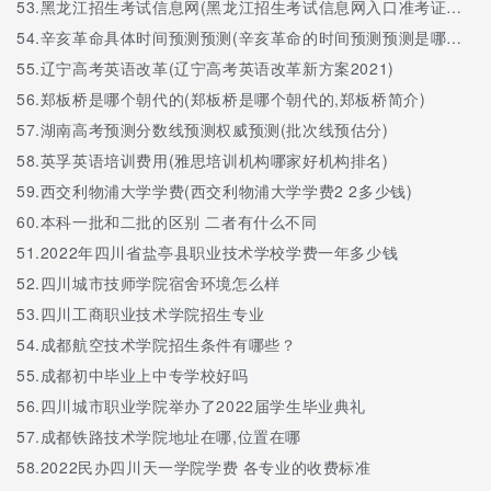
53.
黑龙江招生考试信息网(黑龙江招生考试信息网入口准考证打印)
54.
辛亥革命具体时间预测预测(辛亥革命的时间预测预测是哪一年)
55.
辽宁高考英语改革(辽宁高考英语改革新方案2021)
56.
郑板桥是哪个朝代的(郑板桥是哪个朝代的,郑板桥简介)
57.
湖南高考预测分数线预测权威预测(批次线预估分)
58.
英孚英语培训费用(雅思培训机构哪家好机构排名)
59.
西交利物浦大学学费(西交利物浦大学学费2 2多少钱)
60.
本科一批和二批的区别 二者有什么不同
51.
2022年四川省盐亭县职业技术学校学费一年多少钱
52.
四川城市技师学院宿舍环境怎么样
53.
四川工商职业技术学院招生专业
54.
成都航空技术学院招生条件有哪些？
55.
成都初中毕业上中专学校好吗
56.
四川城市职业学院举办了2022届学生毕业典礼
57.
成都铁路技术学院地址在哪,位置在哪
58.
2022民办四川天一学院学费 各专业的收费标准