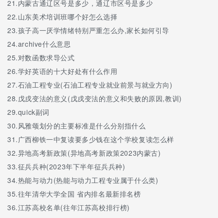
21.
内蒙古通辽区号是多少，通辽市区号是多少
四川省简阳中学校园速写2
22.
山东美术培训班哪个好怎么选择
四川省简阳中学校园通材路
23.
孩子高一厌学情绪特别严重怎么办,家长如何引导
24.
archive什么意思
四川省简阳中学校园一角
25.
对数函数求导公式
四川省简阳中学新校门
26.
学好英语的十大好处有什么作用
四川省简阳中学新校区鸟瞰图
27.
石油工程专业(石油工程专业就业前景与就业方向)
28.
戊戌变法的意义(戊戌变法的意义和失败的原因,教训)
四川省简阳中学宿舍环境
29.
quick副词
四川省简阳中学学生寝室
30.
风雅颂划分的主要标准是什么分别指什么
四川省简阳中学学生寝室2
31.
广西柳铁一中复读要多少钱在这个学校复读怎么样
32.
异地高考新政策(异地高考新政策2023内蒙古)
四川省简阳中学学生宿舍
33.
征兵兵种(2023年下半年征兵兵种)
四川省简阳中学学生宿舍2
34.
热能与动力(热能与动力工程专业属于什么类)
四川省简阳中学游泳馆
35.
往年清华大学全国 省内排名最新排名榜
四川省简阳中学阅览室
36.
江苏高校名单(往年江苏高校排行榜)