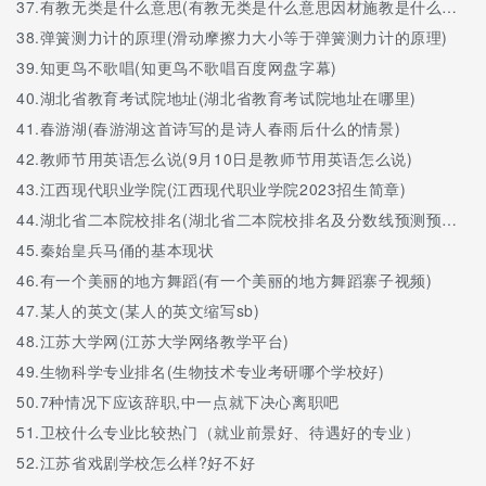
37.
有教无类是什么意思(有教无类是什么意思因材施教是什么意思)
四川省简阳中学运动场
38.
弹簧测力计的原理(滑动摩擦力大小等于弹簧测力计的原理)
39.
知更鸟不歌唱(知更鸟不歌唱百度网盘字幕)
40.
湖北省教育考试院地址(湖北省教育考试院地址在哪里)
41.
春游湖(春游湖这首诗写的是诗人春雨后什么的情景)
42.
教师节用英语怎么说(9月10日是教师节用英语怎么说)
43.
江西现代职业学院(江西现代职业学院2023招生简章)
44.
湖北省二本院校排名(湖北省二本院校排名及分数线预测预测文科)
45.
秦始皇兵马俑的基本现状
46.
有一个美丽的地方舞蹈(有一个美丽的地方舞蹈寨子视频)
47.
某人的英文(某人的英文缩写sb)
48.
江苏大学网(江苏大学网络教学平台)
49.
生物科学专业排名(生物技术专业考研哪个学校好)
50.
7种情况下应该辞职,中一点就下决心离职吧
51.
卫校什么专业比较热门（就业前景好、待遇好的专业）
52.
江苏省戏剧学校怎么样?好不好