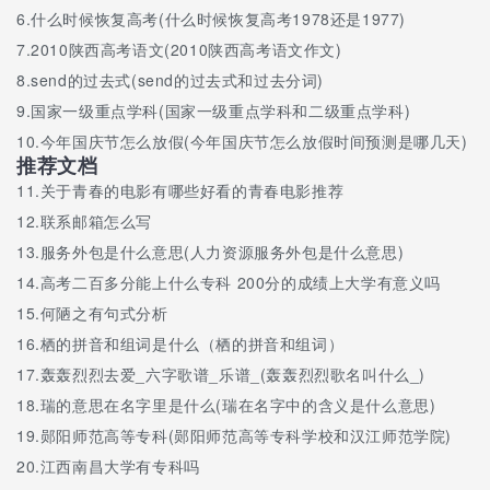
6.
什么时候恢复高考(什么时候恢复高考1978还是1977)
四川省简阳中学体育中心鸟瞰图
7.
2010陕西高考语文(2010陕西高考语文作文)
四川省简阳中学体育中心远眺
8.
send的过去式(send的过去式和过去分词)
四川省简阳中学图书馆藏书室
9.
国家一级重点学科(国家一级重点学科和二级重点学科)
10.
今年国庆节怎么放假(今年国庆节怎么放假时间预测是哪几天)
四川省简阳中学物理实验室
推荐文档
四川省简阳中学西校区小公园
11.
关于青春的电影有哪些好看的青春电影推荐
12.
联系邮箱怎么写
四川省简阳中学西校区小公园风光
13.
服务外包是什么意思(人力资源服务外包是什么意思)
四川省简阳中学西校区小公园风光2
14.
高考二百多分能上什么专科 200分的成绩上大学有意义吗
四川省简阳中学校门
15.
何陋之有句式分析
16.
栖的拼音和组词是什么（栖的拼音和组词）
四川省简阳中学校园风貌
17.
轰轰烈烈去爱_六字歌谱_乐谱_(轰轰烈烈歌名叫什么_)
四川省简阳中学校园建筑
18.
瑞的意思在名字里是什么(瑞在名字中的含义是什么意思)
四川省简阳中学校园全景图
19.
郧阳师范高等专科(郧阳师范高等专科学校和汉江师范学院)
20.
江西南昌大学有专科吗
四川省简阳中学校园速写