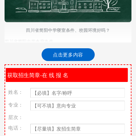
四川省简阳中学寝室条件、校园环境好吗？
四川省简阳中学食宿条件
学生食堂有四层可以就餐，根据学生营养需求精心搭配膳食，品
点击更多内容
种多样，营养丰富。寝室分四人间和八人间，每间寝室有独立的
卫生间和洗漱间。
四川省简阳中学弘德楼
四川省简阳中学弘德楼2
姓名：
四川省简阳中学化学实验室
专业：
四川省简阳中学计算机教室
层次：
四川省简阳中学篮球场
电话：
四川省简阳中学鸟瞰简中