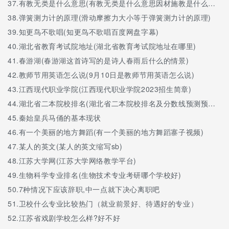
37.
有教无类是什么意思(有教无类是什么意思因材施教是什么意思)
38.
弹簧测力计的原理(滑动摩擦力大小等于弹簧测力计的原理)
39.
知更鸟不歌唱(知更鸟不歌唱百度网盘字幕)
40.
湖北省教育考试院地址(湖北省教育考试院地址在哪里)
41.
春游湖(春游湖这首诗写的是诗人春雨后什么的情景)
42.
教师节用英语怎么说(9月10日是教师节用英语怎么说)
43.
江西现代职业学院(江西现代职业学院2023招生简章)
44.
湖北省二本院校排名(湖北省二本院校排名及分数线预测预测文科)
45.
秦始皇兵马俑的基本现状
46.
有一个美丽的地方舞蹈(有一个美丽的地方舞蹈寨子视频)
47.
某人的英文(某人的英文缩写sb)
48.
江苏大学网(江苏大学网络教学平台)
49.
生物科学专业排名(生物技术专业考研哪个学校好)
50.
7种情况下应该辞职,中一点就下决心离职吧
51.
卫校什么专业比较热门（就业前景好、待遇好的专业）
52.
江苏省戏剧学校怎么样?好不好