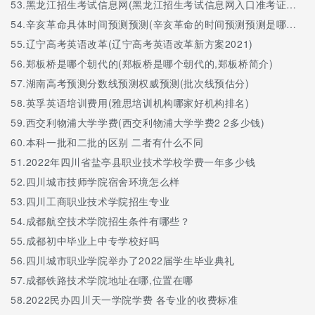
53.
黑龙江招生考试信息网(黑龙江招生考试信息网入口准考证打印)
54.
辛亥革命具体时间预测预测(辛亥革命的时间预测预测是哪一年)
55.
辽宁高考英语改革(辽宁高考英语改革新方案2021)
56.
郑板桥是哪个朝代的(郑板桥是哪个朝代的,郑板桥简介)
57.
湖南高考预测分数线预测权威预测(批次线预估分)
58.
英孚英语培训费用(雅思培训机构哪家好机构排名)
59.
西交利物浦大学学费(西交利物浦大学学费2 2多少钱)
60.
本科一批和二批的区别 二者有什么不同
51.
2022年四川省盐亭县职业技术学校学费一年多少钱
52.
四川城市技师学院宿舍环境怎么样
53.
四川工商职业技术学院招生专业
54.
成都航空技术学院招生条件有哪些？
55.
成都初中毕业上中专学校好吗
56.
四川城市职业学院举办了2022届学生毕业典礼
57.
成都铁路技术学院地址在哪,位置在哪
58.
2022民办四川天一学院学费 各专业的收费标准