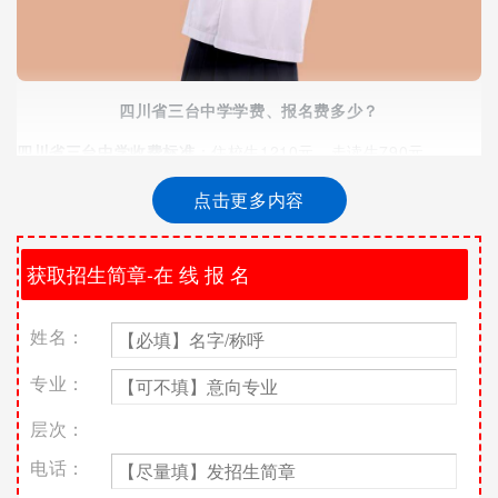
四川省三台中学学费、报名费多少？
四川省三台中学收费标准
：住校生1210元，走读生790元。
四川省三台中学
助学政策
点击更多内容
四川省三台中学是一所助学体系最完善的学校。“不让每一位来到
台中的优秀学生因贫困而失学”，这是学校对贫困优秀学生的庄严
承诺。我校对学生的奖励资助，主要分为三个部分：
（1）各类国家助学金、免学费政策，每年有近30%的学生，享受
姓名：
到1500至3500元不等的资助。除此之外，还有各类校友奖学
金、助学金，川阳儿童救助基金等；
专业：
（2）“期末统考优胜奖”“清北奖”、“高考精英奖”等奖项，每年学
层次：
校用于以上奖励均在30万以上；
电话：
（3）学校还积极联系金秋助学计划、茅台助学金等企业、社会组
织及爱心人士设置的各类助学项目，对台中学子进行帮扶。