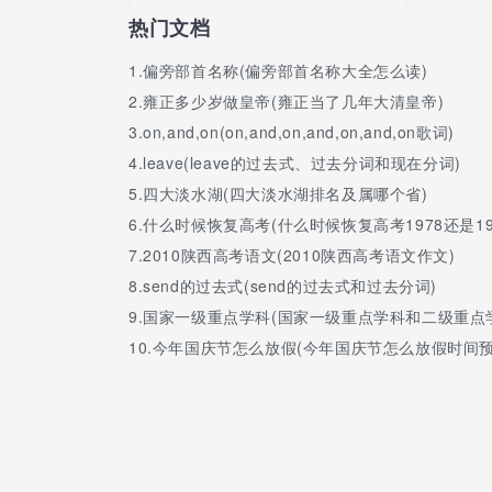
热门文档
01、四川大学2019年全国各省投档分数线
1.
偏旁部首名称(偏旁部首名称大全怎么读)
省份
批次
理科
文科
理科最低位次
文
北京市
本一批
633
621
3948
1
2.
雍正多少岁做皇帝(雍正当了几年大清皇帝)
天津市
本科a段
636
592
2690
6
3.
on,and,on(on,and,on,and,on,and,on歌词)
河北省
本一批
633
638
5579
7
4.
leave(leave的过去式、过去分词和现在分词)
山西省
本一批
596
594
4095
5
5.
四大淡水湖(四大淡水湖排名及属哪个省)
内蒙古自治区
本一批
600
626
3507
2
辽宁省
本科批
636
629
2819
5
6.
什么时候恢复高考(什么时候恢复高考1978还是19
吉林省
本一批
623
605
2643
4
7.
2010陕西高考语文(2010陕西高考语文作文)
黑龙江省
本一批
604
595
5341
5
8.
send的过去式(send的过去式和过去分词)
江苏省
本一批
390
382
5770
1
9.
国家一级重点学科(国家一级重点学科和二级重点
安徽省
本一批
624
621
4555
7
10.
今年国庆节怎么放假(今年国庆节怎么放假时间预
福建省
本一批
600
608
4388
8
江西省
本一批
618
615
4038
6
山东省
本科批
630
613
5582
1
河南省
本一批
624
615
6877
8
湖北省
本一批
621
606
5427
1
湖南省
本一批
610
622
5505
9