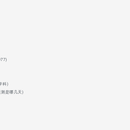
科最低位次
014
72
23
84
55
77
77)
23
81
181
学科)
92
测是哪几天)
19
29
091
40
130
06