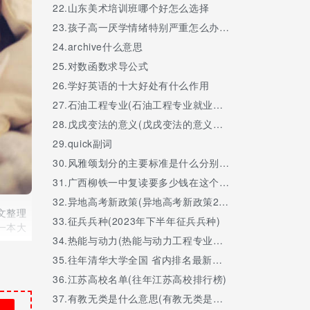
22.
山东美术培训班哪个好怎么选择
23.
孩子高一厌学情绪特别严重怎么办,家长如何引导
24.
archive什么意思
25.
对数函数求导公式
26.
学好英语的十大好处有什么作用
27.
石油工程专业(石油工程专业就业前景与就业方向)
28.
戊戌变法的意义(戊戌变法的意义和失败的原因,教训)
29.
quick副词
30.
风雅颂划分的主要标准是什么分别指什么
31.
广西柳铁一中复读要多少钱在这个学校复读怎么样
32.
异地高考新政策(异地高考新政策2023内蒙古)
文整理
33.
征兵兵种(2023年下半年征兵兵种)
一本大
34.
热能与动力(热能与动力工程专业属于什么类)
35.
往年清华大学全国 省内排名最新排名榜
36.
江苏高校名单(往年江苏高校排行榜)
37.
有教无类是什么意思(有教无类是什么意思因材施教是什么意思)