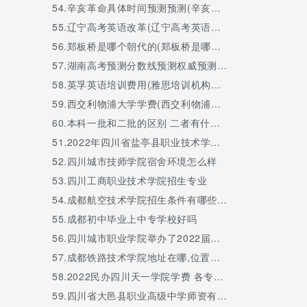
54.
辛亥革命具体时间预测预测(辛亥革命的时间预测预测是哪一年)
55.
辽宁高考英语改革(辽宁高考英语改革新方案2021)
56.
郑板桥是哪个朝代的(郑板桥是哪个朝代的,郑板桥简介)
57.
湖南高考预测分数线预测权威预测(批次线预估分)
58.
英孚英语培训费用(雅思培训机构哪家好机构排名)
59.
西交利物浦大学学费(西交利物浦大学学费2 2多少钱)
60.
本科一批和二批的区别 二者有什么不同
51.
2022年四川省盐亭县职业技术学校学费一年多少钱
52.
四川城市技师学院宿舍环境怎么样
53.
四川工商职业技术学院招生专业
54.
成都航空技术学院招生条件有哪些？
55.
成都初中毕业上中专学校好吗
56.
四川城市职业学院举办了2022届学生毕业典礼
57.
成都铁路技术学院地址在哪,位置在哪
58.
2022民办四川天一学院学费 各专业的收费标准
59.
四川省大邑县职业高级中学师资有多少