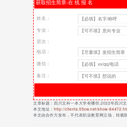
排名
学校名称
所在城
1
四川大学（985、211、双一流）
成都
姓名：
2
西南财经大学（211、双一流）
成都
3
电子科技大学（985、211、双一流）
成都
专业：
4
西南交通大学（211、双一流）
成都
5
四川农业大学（211、双一流）
雅安
层次：
6
成都中医药大学（双一流）
成都
电话：
6
四川师范大学
成都
8
西南民族大学
成都
微信：
9
成都理工大学（双一流）
成都
10
西南医科大学
泸州
备注：
11
西南石油大学（双一流）
成都
12
西华大学
成都
13
成都大学
成都
14
西南科技大学
绵阳
文章标题：
四川文科一本大学有哪些,2022年四川
15
成都信息工程大学
成都
本文地址：
http://clients.55xw.net/show-84472.h
16
西华师范大学
南充
本文由合作方发布，不代表职业教育网立场，转载
17
四川轻化工大学
自贡
2、四川文科一本大学部分院校分数线