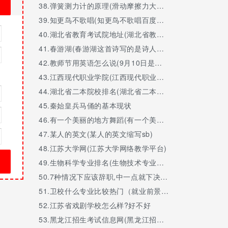
38.
弹簧测力计的原理(滑动摩擦力大小等于弹簧测力计的原理)
39.
知更鸟不歌唱(知更鸟不歌唱百度网盘字幕)
40.
湖北省教育考试院地址(湖北省教育考试院地址在哪里)
41.
春游湖(春游湖这首诗写的是诗人春雨后什么的情景)
42.
教师节用英语怎么说(9月10日是教师节用英语怎么说)
43.
江西现代职业学院(江西现代职业学院2023招生简章)
44.
湖北省二本院校排名(湖北省二本院校排名及分数线预测预测文科)
45.
秦始皇兵马俑的基本现状
46.
有一个美丽的地方舞蹈(有一个美丽的地方舞蹈寨子视频)
47.
某人的英文(某人的英文缩写sb)
48.
江苏大学网(江苏大学网络教学平台)
49.
生物科学专业排名(生物技术专业考研哪个学校好)
50.
7种情况下应该辞职,中一点就下决心离职吧
51.
卫校什么专业比较热门（就业前景好、待遇好的专业）
52.
江苏省戏剧学校怎么样?好不好
53.
黑龙江招生考试信息网(黑龙江招生考试信息网入口准考证打印)